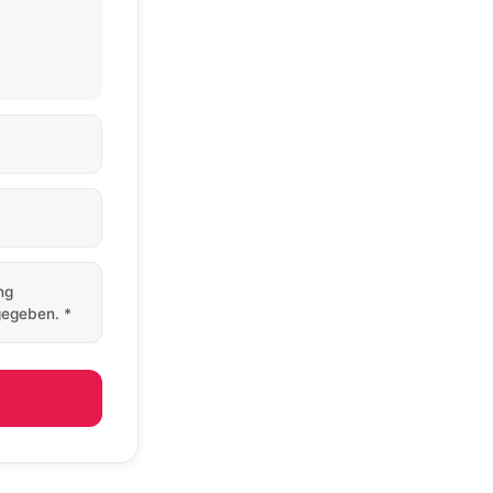
ng
rgegeben.
*