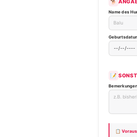
ANGAB
🐕
Name des H
Geburtsdatu
SONST
📝
Bemerkungen 
📋 Vorau