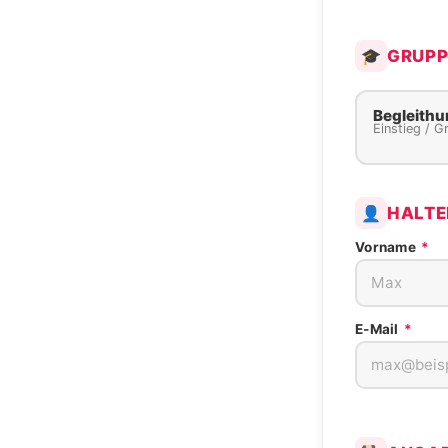
GRUPP
🎓
Begleithu
Einstieg / 
HALTE
👤
Vorname
*
E-Mail
*